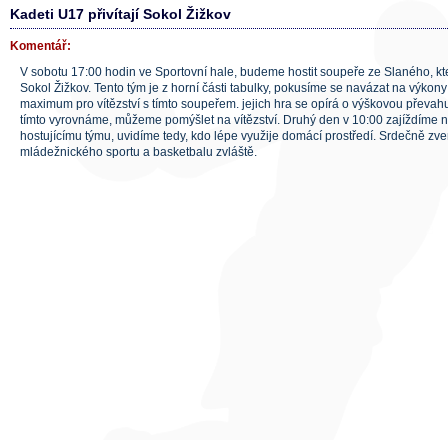
Kadeti U17 přivítají Sokol Žižkov
Komentář:
V sobotu 17:00 hodin ve Sportovní hale, budeme hostit soupeře ze Slaného, kt
Sokol Žižkov. Tento tým je z horní části tabulky, pokusíme se navázat na výkon
maximum pro vítězství s tímto soupeřem. jejich hra se opírá o výškovou převa
tímto vyrovnáme, můžeme pomýšlet na vítězství. Druhý den v 10:00 zajíždíme n
hostujícímu týmu, uvidíme tedy, kdo lépe využije domácí prostředí. Srdečně zv
mládežnického sportu a basketbalu zvláště.