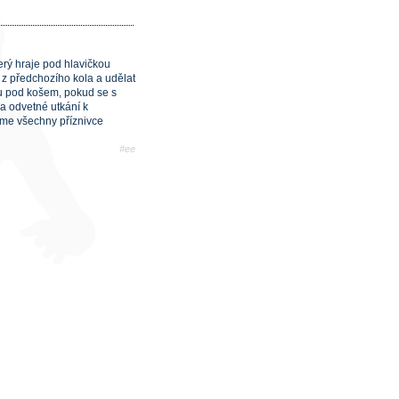
erý hraje pod hlavičkou
y z předchozího kola a udělat
hu pod košem, pokud se s
a odvetné utkání k
eme všechny příznivce
#ee