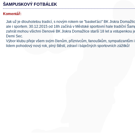
ŠAMPUSKOVÝ FOTBÁLEK
Komentář:
Jak už je dlouholetou tradicí, s novým rokem se "baskeťáci" BK Jiskra Domažli
ale i sportem. 30.12.2015 od 18h začíná v Městské sportovní hale tradiční Šampu
zahrát mohou všichni členové BK Jiskra Domažlice starší 18 let a vstupenkou j
Demi Sec.
Výbor klubu přeje všem svým členům, příznivcům, fanouškům, sympatizantům 
lidem pohodový nový rok, plný štěstí, zdraví i báječných sportovních zážitků!