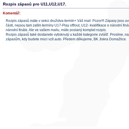
Rozpis zápasů pro U11,U12,U17.
Komentář:
Rozpis zápasů máte v sekci družstva-termín+ Váš mail. Pozor!!! Zápasy jsou 
části, nejsou tam zatím termíny U17-Play off/out, U12- kvalifikace o národní finá
národní finále. Ale ve vašem mailu, máte poslaný komplet rozpis.
Rozpis zápasů také dostanete vytisknutý u každé kategorie zvlášť. Prosíme, n
zápasům, kdy budete moci vzít auto. Předem děkujeme, BK Jiskra Domažlice.