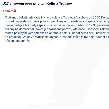
U17 v novém roce přivítají Kolín a Trutnov
Komentář:
O víkendu čekají naši kadeti týmy z Kolína a Trutnova. V sobotu od 15:30 Kolín
posledním místě, nicméně je to soupeř, který nic nevzdává a hraje celý zápas,
menší naději a hrát celý zápas disciplinovaně. Za to v neděli od 12:30 přivítám
sezóny na domácí palubovce jednoznačně porazil, kde naše úspěšnost zakonč
marné pokusy někam směr koš a obraně a pokusu běhat nemá cenu hovořit.
na předchozí výkony a využijeme domácí prostředí, může to být další soupeř z ho
nás odjede poražen.