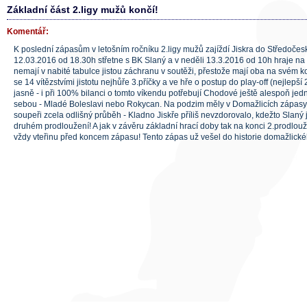
Základní část 2.ligy mužů končí!
Komentář:
K poslední zápasům v letošním ročníku 2.ligy mužů zajíždí Jiskra do Středočes
12.03.2016 od 18.30h střetne s BK Slaný a v neděli 13.3.2016 od 10h hraje na
nemají v nabité tabulce jistou záchranu v soutěži, přestože mají oba na svém k
se 14 vítězstvími jistotu nejhůře 3.příčky a ve hře o postup do play-off (nejlepší
jasně - i při 100% bilanci o tomto víkendu potřebují Chodové ještě alespoň je
sebou - Mladé Boleslavi nebo Rokycan. Na podzim měly v Domažlicích zápas
soupeři zcela odlišný průběh - Kladno Jiskře příliš nevzdorovalo, kdežto Slaný
druhém prodloužení! A jak v závěru základní hrací doby tak na konci 2.prodlo
vždy vteřinu před koncem zápasu! Tento zápas už vešel do historie domažlick