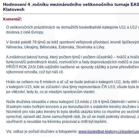
Hodnocení 4 .ročníku mezinárodního velikonočního turnaje EA
Klatovech
Komentář:
O velikonočních prázdninách se domažličtí basketbalisté kategorie U11 a U12 v
doslova z celé Evropy.
V široké paletě 78 týmů se totiž sportovní veřejnosti představí, kromě špičkovýc
Německa, Ukrajiny, Běloruska, Estonska, Slovinska a Litvy.
A zvládnout takový turnaj, který počtem týmů i počtem účastníků – hráčů a hráček
funkcionářů jednotlivých klubů, rozhodčích a řady doprovázejících rodičů si z
PŘÍŠTÍ ROK ZAS! Děti odjížděli nadšené se spousty zážitky a jsme přesvědčeni,
výkonnost vzrostla, což byl náš cíl.
Hrálo se celkem na 8 místech a ať už se bude jednat o kategorii U11, tedy dětí
v kategorii U15, kde se zúčastní i dva týmy reprezentace ČR U15, všude byla b
po vítězství, tedy to, co je mladým sportovcům vlastní.
Naše družstva obsadila v obou kategorií 13.místo z 16-ti týmů.Odehráli i velmi 
šťastným nebo hořkým koncem a po konzultacích s ostatními trenéry družstev s
Nicméně pro nás jako trenéry to byla skvělá ukázka toho co musíme po sezóně 
vynechat, opravit atd.Jsme samozřejmě rádi, že už se malé pokroky dostavují,
vavřínech a neustále na tréninku pracovat a chtít být lepšími.
Viz. odkaz je pořadí družstev a fotogalerie:
www.basketbal-klatovy.cz/eastercup