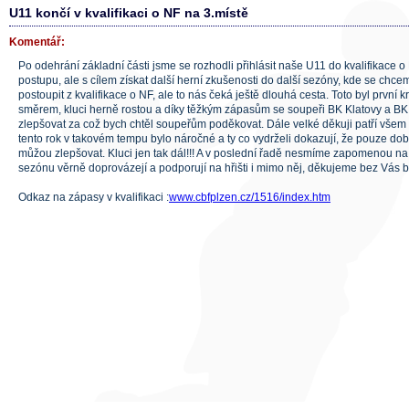
U11 končí v kvalifikaci o NF na 3.místě
Komentář:
Po odehrání základní části jsme se rozhodli přihlásit naše U11 do kvalifikace o 
postupu, ale s cílem získat další herní zkušenosti do další sezóny, kde se chc
postoupit z kvalifikace o NF, ale to nás čeká ještě dlouhá cesta. Toto byl první
směrem, kluci herně rostou a díky těžkým zápasům se soupeři BK Klatovy a BK
zlepšovat za což bych chtěl soupeřům poděkovat. Dále velké děkuji patří všem
tento rok v takovém tempu bylo náročné a ty co vydrželi dokazují, že pouze do
můžou zlepšovat. Kluci jen tak dál!!! A v poslední řadě nesmíme zapomenou na 
sezónu věrně doprovázejí a podporují na hřišti i mimo něj, děkujeme bez Vás by
Odkaz na zápasy v kvalifikaci :
www.cbfplzen.cz/1516/index.htm