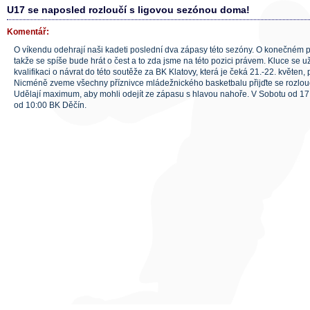
U17 se naposled rozloučí s ligovou sezónou doma!
Komentář:
O víkendu odehrají naši kadeti poslední dva zápasy této sezóny. O konečném p
takže se spíše bude hrát o čest a to zda jsme na této pozici právem. Kluce se u
kvalifikaci o návrat do této soutěže za BK Klatovy, která je čeká 21.-22. květen,
Nicméně zveme všechny příznivce mládežnického basketbalu přijďte se rozlouči
Udělají maximum, aby mohli odejít ze zápasu s hlavou nahoře. V Sobotu od 17
od 10:00 BK Děčín.