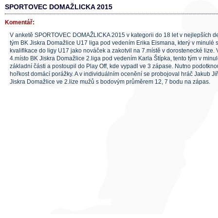
SPORTOVEC DOMAŽLICKA 2015
Komentář:
V anketě SPORTOVEC DOMAŽLICKA 2015 v kategorii do 18 let v nejlepších dese
tým BK Jiskra Domažlice U17 liga pod vedením Erika Eismana, který v minulé 
kvalifikace do ligy U17 jako nováček a zakotvil na 7.místě v dorostenecké lize.
4.místo BK Jiskra Domažlice 2.liga pod vedením Karla Štípka, tento tým v minu
základní části a postoupil do Play Off, kde vypadl ve 3 zápase. Nutno podotkno
hořkost domácí porážky. A v individuálním ocenění se probojoval hráč Jakub Ji
Jiskra Domažlice ve 2.lize mužů s bodovým průměrem 12, 7 bodu na zápas.