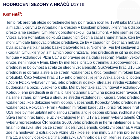
HODNOCENÍ SEZÓNY A HRÁČŮ U17 !!!
Komentář:
Tento rok přebrali otěže dorostenecké ligy po hráčích ročníku 1998 jako Matyáš
a mladší, v červnu to vypadalo na kroužek v krajském přeboru, který má k dispo
přesto jsme sestavili tým, který dorosteneckou ligu hrát mohl. V létě jsem se ro
Vítězslavem Pohankou do koutů západních Čech a začal shánět hráče, kteří by 
mohl tým dále fungovat, protože představa, že by v západních Čechách nebyla
byla špatná vizitka našeho basketbalového kraje. Nicméně Tým byl sestaven z
(Kapitán týmu, který byl z hlavních opor družstva, jeho předností je cit na dosko
funguje v extraligové Plzni U17 a připravuje se na další sezónu), Paidar (věko
divize, není hráče v týmu, který by měl lepší přístup k tréninku a zodpovědnosti 
předností je bojovnost a střela ze střední vzdálenosti), Suk(věkově hráč U15 Lo
předností je obrana a střela ze střední vzdálenosti), Kroc (posledním rokem kade
protiútok), Čiko (věkově hráč U15- jeho předností je jeho výška a čekající poten
(Dobře fyzicky vybavený hráč, jeho předností doskok, střela ze střední vzdálenos
budoucna na pozici vysokého křídla. Měl by teď také začít fungovat v extralig
Kohout (jeho předností je dřímající talent tahouna týmu na pozici rozehrávače,
na silné straně, přihrávku a střelu ze střední vzdálenosti). Kučera (Jeho přednost
vzdálenosti, kde dokazuje velmi dobrou úspěšnost), Kopecký (Jeho předností je 
vzdálenosti). Rokycan - Hron (Posledním rokem kadet U17, příští rok bude hrát
U19, kde by měl uplatnit jeho silnou stránku a to je osobní obrana, rychlost a ne
Sůva (Tento hráč funguje už v extraligové Plzni U17 a členem výběru talentů ČR
výběru reprezentace ČR ročníku 2000. Jeho předností je herní inteligence a myš
finální přihrávka, střelba ze střední a delší vzdálenosti, kolektivní obrana). A Plz
zde na hostování z extraligové Plzně U17, kde se jeho minuty a herní projev zl
hra 1:1 a útočný doskok a cit na přihrávku). A mnoho dalších, kteří se svobodně r