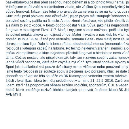
basketbalovou cestou před sezónou nebo během ní a do tohoto týmu nemají pat
V létě jsme chtěli začít s basketbalem v hale, ale většina týmu neměla fyzický f
vůbec trénovat. Takže naše letní příprava byla zaměřena spíše na kondici, což 
Kluci hráli první polovinu nad očekávání, jejich projev měl stoupající tendenci 
polovině sezóny patřila na 6.místo. Ale po zimní přestávce, kde přišlo několik 
a s námi to šlo z kopce. V tomto období dostal Matěj Sůva, jako náš nejprodukt
fungovat v extraligové Plzni U17. Matěj i my jsme s touto možností počítali a 
že pokud nějaká taková to možnost přijde, Matěj jí využije a náš klub ho v tom 
domácí klub je BK M.Lázně pod vedením Romana Geza - kam Matěj hostuje, kvůl
dorosteneckou ligu. Dále se k tomu přidala dlouhodobá nemoc (mononukleóza)
rozloučil s kategorií kadetů na tribuně. Po těchto některých zranění, nemoci a
trošku zkomplikovala a kluci najednou přestali fungovat a hledala se nová vůdč
táhla. Což se nestalo, ale přišel okamžik, kdy tým v závěru sezóny začal fungova
jedné vůdčí osobnosti, která nám chyběla byl vůdčí tým, který podával výkony 
Sport jako basketbal zná pouze dvě strany mince vítězové nebo poražení a my
jsme tento rok odešli ze soutěže spolu s Děčínem jako poražení. Kluci se dále
dohodě na návrat do této soutěže za BK Klatovy pod vedením trenéra Václava 
štěstí v kvalifikaci, která by měla proběhnout v termínu 21.-22.5. 2016. Závěr
lidem, kteří nás podporovali během sezóny, rodičům, sponzorům, ČBF a vedení
klubů, které umožňuje rozkvět těchto mladých sportovců. Jménem klubu BK 
AVE MY!!!