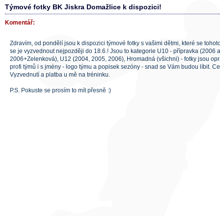
Týmové fotky BK Jiskra Domažlice k dispozici!
Komentář:
Zdravím, od pondělí jsou k dispozici týmové fotky s vašimi dětmi, které se tohot
se je vyzvednout nejpozději do 18.6.! Jsou to kategorie U10 - přípravka (2006 a
2006+Zelenková), U12 (2004, 2005, 2006), Hromadná (všichni) - fotky jsou op
profi týmů i s jmény - logo týmu a popisek sezóny - snad se Vám budou líbit. Ce
Vyzvednutí a platba u mě na tréninku.
P.S. Pokuste se prosím to mít přesně :)