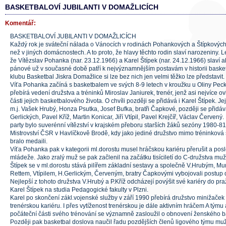
BASKETBALOVÍ JUBILANTI V DOMAŽLICÍCH
Komentář:
BASKETBALOVÍ JUBILANTI V DOMAŽLICÍCH
Každý rok je sváteční nálada o Vánocích v rodinách Pohankových a Štípkových 
než v jiných domácnostech. A to proto, že hlavy těchto rodin slaví narozeniny. L
že Vítězslav Pohanka (nar. 23.12.1966) a Karel Štípek (nar. 24.12.1966) slaví
pánové už v současné době patří k nejvýznamnějším postavám v historii basket
klubu Basketbal Jiskra Domažlice si lze bez nich jen velmi těžko lze představit.
Víťa Pohanka začíná s basketbalem ve svých 8-9 letech v kroužku u Oliny Peck
přebírá vedení družstva a tréninků Miroslav Janiurek, trenér, jenž asi nejvíce ov
části jejich basketbalového života. O chvíli později se přidává i Karel Štípek. Jej
m.j. Vašek Hrubý, Honza Psutka, Josef Bufka, bratři Čapkové, později se přidávaj
Gerlických, Pavel Kříž, Martin Konicar, Jiří Vtípil, Pavel Krejčíř, Václav Červen
party bylo suverénní vítězství v krajském přeboru starších žáků sezóny 1980-8
Mistrovství ČSR v Havlíčkově Brodě, kdy jako jediné družstvo mimo tréninková
bralo medaili.
Víťa Pohanka pak v kategorii ml.dorostu musel hráčskou kariéru přerušit a posl
mládeže. Jako zralý muž se pak začlenil na začátku tisíciletí do C-družstva mu
Štípek se v ml.dorostu stává pilířem základní sestavy a společně V.Hrubým, Mu
Rettem, Vtípilem, H.Gerlickým, Červeným, bratry Čapkovými vybojovali postup 
Nejlepší z tohoto družstva V.Hrubý a P.Kříž odcházejí povýšit své kariéry do pr
Karel Štípek na studia Pedagogické fakulty v Plzni.
Karel po skončení zákl.vojenské služby v září 1990 přebírá družstvo minižaček
trenérskou kariéru. I přes vytíženost trenérskou je dále aktivním hráčem A týmu 
počáteční části svého trénování se významně zasloužil o obnovení ženského b
Později pak basketbal doslova naučil řadu pozdějších členů ligového týmu mu