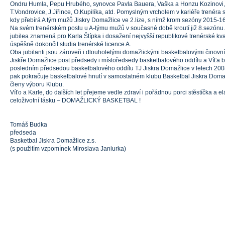
Ondru Humla, Pepu Hrubého, synovce Pavla Bauera, Vaška a Honzu Kozinovi,
T.Vondrovice, J.Jiřince, O.Kupilíka, atd. Pomyslným vrcholem v kariéře trenéra
kdy přebírá A tým mužů Jiskry Domažlice ve 2.lize, s nímž krom sezóny 2015-16 
Na svém trenérském postu u A-týmu mužů v současné době kroutí již 8.sezónu. 
jubilea znamená pro Karla Štípka i dosažení nejvyšší republikové trenérské kva
úspěšně dokončil studia trenérské licence A.
Oba jubilanti jsou zároveň i dlouholetými domažlickými basketbalovými činovník
Jiskře Domažlice post předsedy i místoředsedy basketbalového oddílu a Víťa b
posledním předsedou basketbalového oddílu TJ Jiskra Domažlice v letech 20
pak pokračuje basketbalové hnutí v samostatném klubu Basketbal Jiskra Domaž
členy výboru Klubu.
Víťo a Karle, do dalších let přejeme vedle zdraví i pořádnou porci stěstíčka a e
celoživotní lásku – DOMAŽLICKÝ BASKETBAL !
Tomáš Budka
předseda
Basketbal Jiskra Domažlice z.s.
(s použitím vzpomínek Miroslava Janiurka)