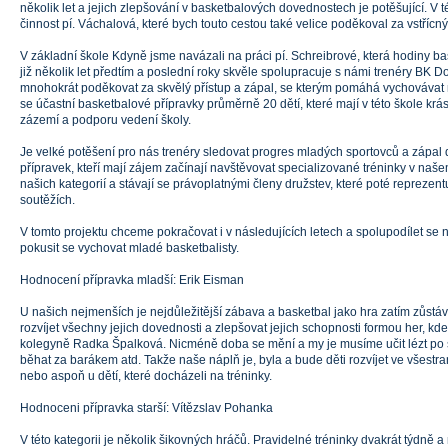
několik let a jejich zlepšování v basketbalových dovednostech je potěšující. V té
činnost pí. Váchalová, které bych touto cestou také velice poděkoval za vstřícný 
V základní škole Kdyně jsme navázali na práci pí. Schreibrové, která hodiny ba
již několik let předtím a poslední roky skvěle spolupracuje s námi trenéry BK D
mnohokrát poděkovat za skvělý přístup a zápal, se kterým pomáhá vychovávat
se účastní basketbalové přípravky průměrně 20 dětí, které mají v této škole krá
zázemí a podporu vedení školy.
Je velké potěšení pro nás trenéry sledovat progres mladých sportovců a zápal d
přípravek, kteří mají zájem začínají navštěvovat specializované tréninky v naše
našich kategorií a stávají se právoplatnými členy družstev, které poté reprezen
soutěžích.
V tomto projektu chceme pokračovat i v následujících letech a spolupodílet se n
pokusit se vychovat mladé basketbalisty.
Hodnocení přípravka mladší: Erik Eisman
U našich nejmenších je nejdůležitější zábava a basketbal jako hra zatím zůstá
rozvíjet všechny jejich dovednosti a zlepšovat jejich schopnosti formou her, kde 
kolegyně Radka Špalková. Nicméně doba se mění a my je musíme učit lézt po s
běhat za barákem atd. Takže naše náplň je, byla a bude děti rozvíjet ve všestra
nebo aspoň u dětí, které docházeli na tréninky.
Hodnoceni přípravka starší: Vítězslav Pohanka
V této kategorii je několik šikovných hráčů. Pravidelné tréninky dvakrát týdně a 