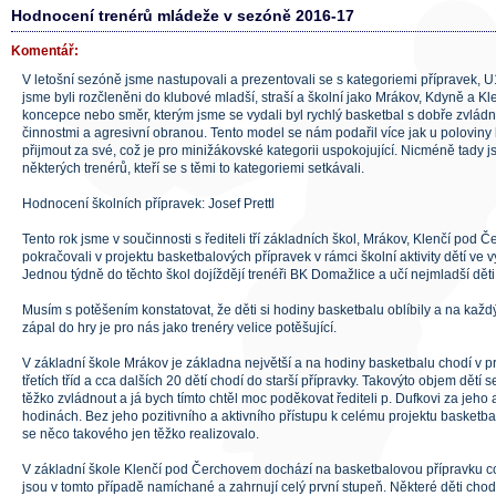
Hodnocení trenérů mládeže v sezóně 2016-17
Komentář:
V letošní sezóně jsme nastupovali a prezentovali se s kategoriemi přípravek, 
jsme byli rozčleněni do klubové mladší, straší a školní jako Mrákov, Kdyně a 
koncepce nebo směr, kterým jsme se vydali byl rychlý basketbal s dobře zvládn
činnostmi a agresivní obranou. Tento model se nám podařil více jak u polovin
přijmout za své, což je pro minižákovské kategorii uspokojující. Nicméně tady 
některých trenérů, kteří se s těmi to kategoriemi setkávali.
Hodnocení školních přípravek: Josef Prettl
Tento rok jsme v součinnosti s řediteli tří základních škol, Mrákov, Klenčí pod
pokračovali v projektu basketbalových přípravek v rámci školní aktivity dětí ve
Jednou týdně do těchto škol dojíždějí trenéři BK Domažlice a učí nejmladší dě
Musím s potěšením konstatovat, že děti si hodiny basketbalu oblíbily a na každý 
zápal do hry je pro nás jako trenéry velice potěšující.
V základní škole Mrákov je základna největší a na hodiny basketbalu chodí v p
třetích tříd a cca dalších 20 dětí chodí do starší přípravky. Takovýto objem dětí 
těžko zvládnout a já bych tímto chtěl moc poděkovat řediteli p. Dufkovi za jeho a
hodinách. Bez jeho pozitivního a aktivního přístupu k celému projektu basketb
se něco takového jen těžko realizovalo.
V základní škole Klenčí pod Čerchovem dochází na basketbalovou přípravku cc
jsou v tomto případě namíchané a zahrnují celý první stupeň. Některé děti chod