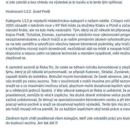
si zde zahráli a bez ohledu na výsledek je to bavilo a to tento tým splňoval.
Hodnocení U13: Josef Prettl
Kategorie U13 je nejstarší mládežnickou kategorií v našem oddíle. Chlapci ro
2005 obsadili v letošním roce v KP třetí místo za družstvy Klatov a Plzně a zúčas
národní finále, ale na tuto metu nedosáhli. Tým, který se již několik let připra
trojice Prettl, Ticháček, Eisman, zaznamenal v letošním roce výkonnostní progr
nezaznamenáváme u všech hráčů a je naším primárním úkolem vyhodnotit proč 
se na toto zaměřit a vytvořit pro všechny takové tréninkové podmínky, aby hráči,
k rychlejšímu rozvoji svých dovedností, nezůstávali stát na místě a naopak hráči
dispozice a nejsou zatím na takové technické a mentální vyspělosti, měli možn
zlepšovat se.
K samotné sezoně je třeba říci, že celek se během ročníku konsolidoval a zlep
týmu, který je již několik let pohromadě, se připojili Kubovec, Strádal, Zvolánek, 
zapadli dobře do kolektivu. Bohužel musím konstatovat, že časté absence, jak p
nás brzdili po celou sezonu. Toto v součinnosti s rodiči musíme pro příští sezon
snažit se o co maximální možnou účast, abychom mohli dosahovat lepších výs
je u některých jedinců špatná. V této věkové kategorii je třeba si uvědomit, že
pravidelnost, nemůže to vést k úspěchu. Na druhé straně vnímáme velice poziti
začíná uvědomovat, že trénují ve specializovaném tréninkovém centru a při tr
pracují velice poctivě a snaží se dosahovat lepších výsledků. Tento tým má do
ale hráči musejí mít na paměti, že za každým úspěchem stojí tvrdá práce a nas
Závěrem bych chtěl poděkovat všem kolegům, kteří zde odváděli práci pro klub,
do budoucí sezóny. Jen tak dál !!!