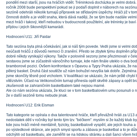
pondělí mezi starší, jsou na hráčích vidět. Tréninková docházka je velmi dobrá
ročník 2008 bude perspektivní pokud se ji podaří doplnit v náborech na sezónu 
sezóně odehráli několik turnajů přípravek se střídavými úspěchy. Hráči již v to
činnosti dobře a je vidět snaha, která dává naději, že se tým bude nadále velmi 
mezi hráči i takový, kteří nebudou v budoucnosti použitelní, ale tréninky je baví
přijdou i jejich šikovnější kamarádi.
Hodnocení U11: Jiří Paidar
Tato sezóna byla plná očekávání, jak si náš tým povede. Vedli jsme si velmi dob
neúčasti hráčů z důvodů nemoci či zranění. Přesto se zbytek týmu doplněn pří
dobré někdy vynikající výkony. Takže v polovině sezony jsme přezimovali v čele
sestavou jsme se zúčastnili vánočního turnaje, kde nám finále uteklo o dva bo
bramborové pozici. Ovšem konfrontace s Opavou a Tygry Praha ukázala, že naši 
pěkný basket. Druhá část soutěže už nám bohužel nevyšla tak dobře. Zejména 
jsme skončily těsně pod vrcholem. V kvalifikaci se ukázalo, že nám ještě chybí 
vítězstvím. Účast na Velikonočním turnaji přinesla opět skvělé zápasy a opět b
zkušenosti se zahraničním basketbalem také nejsou marné.
Ale co nám sezóna ukázala, že kluci se v tom basketbalovém umu posunuli o n
že v další sezóně tomu nebude jinak.
Hodnocení U12: Erik Eisman
Tato kategorie se opírala o dva talentované hráče, kteří převážně hráli za U13 
nedostatek dětí v ročníky byl tento tým tzv. "béčkem". myslím si že každý klub by
kde jsou hráči méně mentálně, fyzicky, basketbalově vyspělí, ale jejich touha a 
po výsledkové stránce, ale jejich smysl sportu a zábava je basketbal a to je dů
odchýlili od basketbalu, ale zaměřili se na lidskou stránku a dali šanci všem h