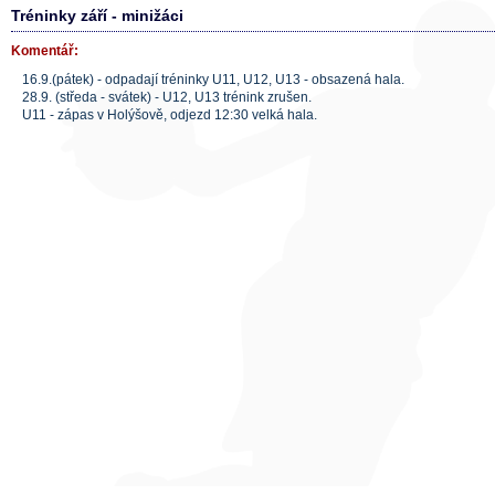
Tréninky září - minižáci
Komentář:
16.9.(pátek) - odpadají tréninky U11, U12, U13 - obsazená hala.
28.9. (středa - svátek) - U12, U13 trénink zrušen.
U11 - zápas v Holýšově, odjezd 12:30 velká hala.