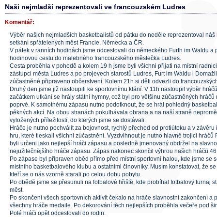
Naši nejmladší reprezentovali ve francouzském Ludres
Komentář:
Výběr našich nejmladších basketbalistů od pátku do neděle reprezentoval ná
setkání spřátelených měst Francie, Německa a ČR.
V pátek v ranních hodinách jsme odcestovali do německého Furth im Waldu a p
hodinovou cestu do malebného francouzského městečka Ludres.
Cesta proběhla v pohodě a kolem 19 h jsme byli všichni přijati na místní radnici
zástupci města Ludres a po projevech starostů Ludres, Furt im Waldu i Domažl
zúčastněné připraveno občerstvení. Kolem 21h si děti odvezli do francouzských
Druhý den jsme již nastoupili ke sportovnímu klání. V 11h nastoupil výběr hrá
začátkem utkání se hrály státní hymny, což byl pro většinu zúčastněných hráčů n
poprvé. K samotnému zápasu nutno podotknout, že se hrál pohledný basketbal
pěkných akcí. Na obou stranách pokulhávala obrana a na naší straně neprom
vyložených příležitostí, do kterých jsme se dostávali.
Hráče je nutno pochválit za bojovnost, rychlý přechod od protiútoku a v závěru
hru, které tleskali všichni zúčastnění. Vyzdvihnout je nutno hlavně trojici hráčů Pe
byli určeni jako nejlepší hráči zápasu a posledně jmenovaný obdržel na slavn
nejužitečnějšího hráče zápasu. Zápas nakonec skončil výhrou našich hráčů 46
Po zápase byl připraven oběd přímo před místní sportovní halou, kde jsme se 
místního basketbalového klubu a ostatními činovníky. Musím konstatovat, že se j
kteří se o nás vzorně starali po celou dobu pobytu.
Po obědě jsme se přesunuli na fotbalové hřiště, kde probíhal fotbalový turnaj 
měst.
Po skončení všech sportovních aktivit čekalo na hráče slavnostní zakončení a 
všechny hráče medaile. Po dekorování těch nejlepších proběhla večeře pod š
Poté hráči opět odcestovali do rodin.