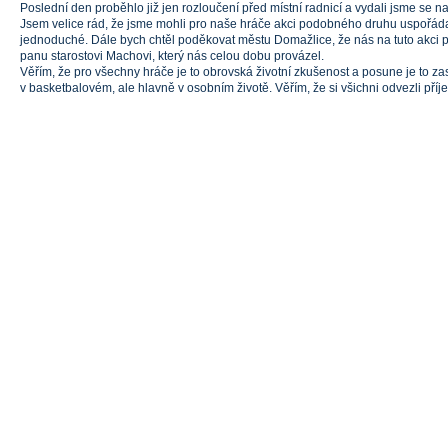
Poslední den proběhlo již jen rozloučení před místní radnicí a vydali jsme se n
Jsem velice rád, že jsme mohli pro naše hráče akci podobného druhu uspořádat
jednoduché. Dále bych chtěl poděkovat městu Domažlice, že nás na tuto akci 
panu starostovi Machovi, který nás celou dobu provázel.
Věřím, že pro všechny hráče je to obrovská životní zkušenost a posune je to za
v basketbalovém, ale hlavně v osobním životě. Věřím, že si všichni odvezli příj