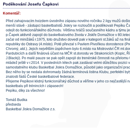
Poděkování Josefu Čapkovi
Komentář:
Před zahajovacím hvizdem úvodního zápasu nového ročníku 2.ligy mužů došlo 
menší slávě - zástupci basketbalistů Jiskry se rozloučili a poděkovali Pepíku Ča
odejít do funkcionářského důchodu. Většina hráčů současného kádru a týmu ješ
p.Čapek aktivně zapojil do basketbalového života v Jiskře Domažlice v 80.letec
začal od minižáků r.1975, toto družstvo dovedl pak v kategorii st.žáků až na finá
republiky do Ostravy (4.místo). Poté převzal s Pavlem Pivoňkou dorostence (Pret
Chromý, atd.). Jejich největším úspěchem bylo 6.místo na Mistrovství ČR ml.dor
Pardubicích a další finálová účast na MČR st.dorostu ve Strakonicích (Kopic, Ř
J.Blacký). Po malé pauze se pak opět zapojil do trenérské činnosti na přelomu tis
mládež ještě v r.2014. V posledních létech pak zastával velmi důležitou pozici 
samostatného klubu Basketbal Jiskra Domažlice, působil jako organizační prac
Bez něho by se nedala dohromady žádná termínová listina Klubu, perfektní byly 
znalosti řádů České basketbalové federace.
Přejeme Pepíkovi klidný funkcionářský důchod a věříme v jeho co nejčastější n
basketbalu při trénincích i zápasech!
Pepíku, díky za všechno!
Tomáš Budka
předseda
Basketbal Jiskra Domažlice z.s.