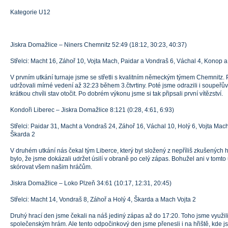
Kategorie U12
Jiskra Domažlice – Niners Chemnitz 52:49 (18:12, 30:23, 40:37)
Střelci: Macht 16, Záhoř 10, Vojta Mach, Paidar a Vondraš 6, Váchal 4, Konop a
V prvním utkání turnaje jsme se střetli s kvalitním německým týmem Chemnitz. P
udržovali mírné vedení až 32:23 během 3.čtvrtiny. Poté jsme odrazili i soupeřů
krátkou chvíli stav otočit. Po dobrém výkonu jsme si tak připsali první vítězství.
Kondoři Liberec – Jiskra Domažlice 8:121 (0:28, 4:61, 6:93)
Střelci: Paidar 31, Macht a Vondraš 24, Záhoř 16, Váchal 10, Holý 6, Vojta Mac
Škarda 2
V druhém utkání nás čekal tým Liberce, který byl složený z nepříliš zkušených
bylo, že jsme dokázali udržet úsilí v obraně po celý zápas. Bohužel ani v tomto
skórovat všem našim hráčům.
Jiskra Domažlice – Loko Plzeň 34:61 (10:17, 12:31, 20:45)
Střelci: Macht 14, Vondraš 8, Záhoř a Holý 4, Škarda a Mach Vojta 2
Druhý hrací den jsme čekali na náš jediný zápas až do 17:20. Toho jsme využil
společenským hrám. Ale tento odpočinkový den jsme přenesli i na hřiště, kde j