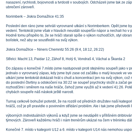
nasazení, rychlosti, bojovnosti a tvrdosti v soubojích. Odcházeli jsme tak ze 
ubrečení zároveň.
Norimberk – Jiskra Domažlice 41:35
Poslední den ráno jsme sehráli vyrovnané utkání s Norimberkem. Opět jsme by
vedení. Tentokrát jsme však v hlavách neustáli soupeřův nápor a nechali ho v po
Hodně tomu přispělo to, že se hráči starali spíše o výkon rozhodčích, styl obr
bolístek, než aby se soustředili na svůj výkon.
Jiskra Domažlice – Niners Chemnitz 55:26 (9:4, 18:12, 26:22)
Střelci: Macht 13, Paidar 12, Záhoř 8, Holý 6, Vondraš 4, Váchal a Škarda 2
Do zápasu o konečné 7.místo jsme nastupovali proti stejnému soupeři jako v pr
jednalo o vyrovnaný zápas, kdy jsme byli zase od začátku o malý kousek ve ve
utkání jsme tentokrát dokázali hrát s chutí a koncentrací jen na svůj výkon, co
do poslední čtvrtiny a odskočení na 30:22 se soupeř psychicky složil a začal ges
rozhodčími i směrem na naše hráče, čehož jsme využili až k vedení 41:26. Pot
chybách soupeře náš náskok ještě narostl.
Turnaj celkově bohužel potvrdil, že na rozdíl od předních družstev naší kate
hráčů, což je při pravidle o povinném střídání problém. Ale i tak jsme předvedli
výborných individuálních výkonů a když jsme se neutápěli v přílišném driblován
týmových. Zároveň každému hráči i nám trenérům ukázal na čem v tréninku dál
Konečné 7. místo v kategorii U12 a 6. místo v kategorii U14 nás nemohou uspok