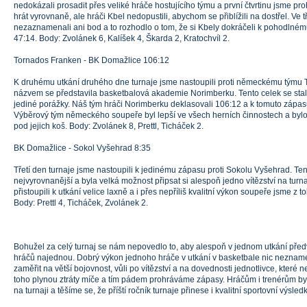
nedokázali prosadit přes veliké hráče hostujícího týmu a první čtvrtinu jsme pro
hrát vyrovnaně, ale hráči Kbel nedopustili, abychom se přiblížili na dostřel. Ve tř
nezaznamenali ani bod a to rozhodlo o tom, že si Kbely dokráčeli k pohodlné
47:14. Body: Zvolánek 6, Kalíšek 4, Škarda 2, Kratochvíl 2.
Tornados Franken - BK Domažlice 106:12
K druhému utkání druhého dne turnaje jsme nastoupili proti německému týmu 
názvem se představila basketbalová akademie Norimberku. Tento celek se stal
jediné porážky. Náš tým hráči Norimberku deklasovali 106:12 a k tomuto zápas
Výběrový tým německého soupeře byl lepší ve všech herních činnostech a bylo 
pod jejich koš. Body: Zvolánek 8, Prettl, Ticháček 2.
BK Domažlice - Sokol Vyšehrad 8:35
Třetí den turnaje jsme nastoupili k jedinému zápasu proti Sokolu Vyšehrad. Te
nejvyrovnanější a byla velká možnost připsat si alespoň jedno vítězství na turn
přistoupili k utkání velice laxně a i přes nepříliš kvalitní výkon soupeře jsme z t
Body: Prettl 4, Ticháček, Zvolánek 2.
Bohužel za celý turnaj se nám nepovedlo to, aby alespoň v jednom utkání předv
hráčů najednou. Dobrý výkon jednoho hráče v utkání v basketbale nic neznam
zaměřit na větší bojovnost, vůli po vítězství a na dovednosti jednotlivce, které n
toho plynou ztráty míče a tím pádem prohráváme zápasy. Hráčům i trenérům by
na turnaji a těšíme se, že příští ročník turnaje přinese i kvalitní sportovní výsledk