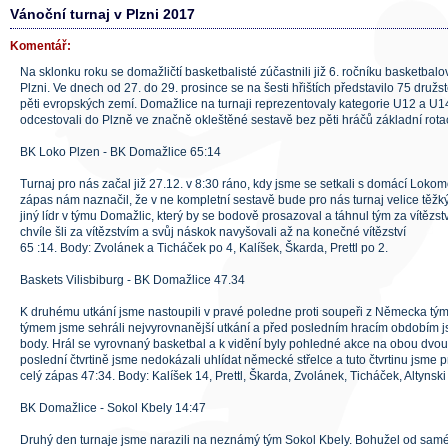
Vánoční turnaj v Plzni 2017
Komentář:
Na sklonku roku se domažličtí basketbalisté zúčastnili již 6. ročníku basketbal
Plzni. Ve dnech od 27. do 29. prosince se na šesti hřištích představilo 75 druž
pěti evropských zemí. Domažlice na turnaji reprezentovaly kategorie U12 a U14
odcestovali do Plzně ve značně okleštěné sestavě bez pěti hráčů základní rota
BK Loko Plzen - BK Domažlice 65:14
Turnaj pro nás začal již 27.12. v 8:30 ráno, kdy jsme se setkali s domácí Lokomo
zápas nám naznačil, že v ne kompletní sestavě bude pro nás turnaj velice těž
jiný lídr v týmu Domažlic, který by se bodově prosazoval a táhnul tým za vítězst
chvíle šli za vítězstvím a svůj náskok navyšovali až na konečné vítězství
65 :14. Body: Zvolánek a Ticháček po 4, Kalíšek, Škarda, Prettl po 2.
Baskets Vilisbiburg - BK Domažlice 47.34
K druhému utkání jsme nastoupili v pravé poledne proti soupeři z Německa týmu
týmem jsme sehráli nejvyrovnanější utkání a před posledním hracím obdobím 
body. Hrál se vyrovnaný basketbal a k vidění byly pohledné akce na obou dvou
poslední čtvrtině jsme nedokázali uhlídat německé střelce a tuto čtvrtinu jsme p
celý zápas 47:34. Body: Kalíšek 14, Prettl, Škarda, Zvolánek, Ticháček, Altynski
BK Domažlice - Sokol Kbely 14:47
Druhý den turnaje jsme narazili na neznámý tým Sokol Kbely. Bohužel od sam