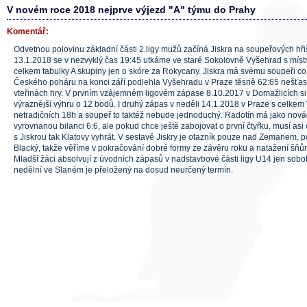
V novém roce 2018 nejprve výjezd "A" týmu do Prahy
Komentář:
Odvetnou polovinu základní části 2.ligy mužů začíná Jiskra na soupeřových hři
13.1.2018 se v nezvyklý čas 19:45 utkáme ve staré Sokolovně Vyšehrad s míst
celkem tabulky A skupiny jen o skóre za Rokycany. Jiskra má svému soupeři co 
Českého poháru na konci září podlehla Vyšehradu v Praze těsně 62:65 nešťast
vteřinách hry. V prvním vzájemném ligovém zápase 8.10.2017 v Domažlicích si
výraznější výhru o 12 bodů. I druhý zápas v neděli 14.1.2018 v Praze s celkem
netradičních 18h a soupeř to taktéž nebude jednoduchý. Radotín má jako nová
vyrovnanou bilanci 6:6, ale pokud chce ještě zabojovat o první čtyřku, musí asi
s Jiskrou tak Klatovy vyhrát. V sestavě Jiskry je otazník pouze nad Zemanem, po
Blacký, takže věříme v pokračování dobré formy ze závěru roku a natažení šňůr
Mladší žáci absolvují z úvodních zápasů v nadstavbové části ligy U14 jen sobo
nedělní ve Slaném je přeložený na dosud neurčený termín.