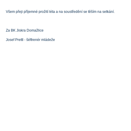
Všem přeji příjemné prožití léta a na soustředění se těším na setkání.
Za BK Jiskra Domažlice
Josef Prettl - šéftrenér mládeže