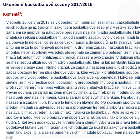
Ukončení basketbalové sezony 2017/2018
Komentář:
V sobotu 16. června 2018 se v dopoledních hodinách sešli mladí basketbalisté
jejich rodiče na již tradičním zakončení basketbalové sezóny v Městské sportov
zahájení se nejprve na palubovce představili naši nejmladší basketbalisté. I kd
přátelské setkání s basketbalem, tak od samého začátku bylo vidět, že mladí hr
palubovce to nejlepší, co se za celý rok naučili a do soubojů na hřišti dávali vše
přítomní je za to odměňovali potleskem. K druhému zápasu nastoupili hráči kat
prioritou nebyl sportovní výsledek, ale jednalo se zejména o potěšení ze hry 
hráčů tak přítomných přihlížejících rodičů, nasazení bylo značné. V dalšímu u
se mezi sebou utkali rodiče mladých basketbalistů, kteří si tak na vlastní kůži 
je velice náročný sport. Nutno přiznat, že zápal a nasazení sportujících rodičů 
zápas obstarali trenéři plus členové výboru, kteří vyzvali k přátelskému souboji
souboji byly vidět pohledné basketbalové akce a velká bojovnost. I když se jed
zjevné, že nikdo nechce odejít poražen. K předposlednímu utkání nastoupili h
proti svým trenérům a i přes velkou snahu všech mladých hráčů se jim své učite
Pevně doufám, že za rok již tomu může být jinak. Zlatý hřeb přišel hodinu po p
nastoupili opět naši nejmenší, kteří si zahráli proti svým maminkám. Na obou st
nasazení a zapálení pro hru a o to tento den hlavně šlo. Po skončení sportovní
předání medailí za uplynulou sezónu a promluvám trenérů a výboru s rodiči o p
nastávajícím soustředění a dalších akcí týkající se basketbalu. Poté se již všich
sportovní halou, kde bylo připravené občerstvení jak pro děti, tak pro rodiče a v
hodin. Chtěl bych poděkovat všem trenérům a členům výboru za přípravu této a
poděkovat hlavně všem hráčům a jejich rodičům za účast na zakončení basketb
všem tato akce líbila a že se budeme všichni i nadále potkávat nejen na sportov
nich.