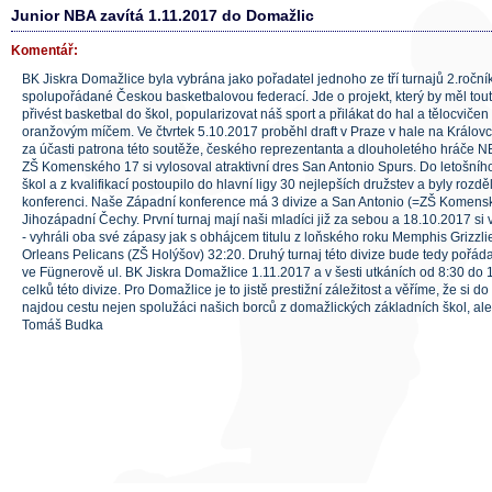
Junior NBA zavítá 1.11.2017 do Domažlic
Komentář:
BK Jiskra Domažlice byla vybrána jako pořadatel jednoho ze tří turnajů 2.ročn
spolupořádané Českou basketbalovou federací. Jde o projekt, který by měl touto
přivést basketbal do škol, popularizovat náš sport a přilákat do hal a tělocvičen 
oranžovým míčem. Ve čtvrtek 5.10.2017 proběhl draft v Praze v hale na Královc
za účasti patrona této soutěže, českého reprezentanta a dlouholetého hráče N
ZŠ Komenského 17 si vylosoval atraktivní dres San Antonio Spurs. Do letošního
škol a z kvalifikací postoupilo do hlavní ligy 30 nejlepších družstev a byly ro
konferenci. Naše Západní konference má 3 divize a San Antonio (=ZŠ Komenské
Jihozápadní Čechy. První turnaj mají naši mladíci již za sebou a 18.10.2017 si 
- vyhráli oba své zápasy jak s obhájcem titulu z loňského roku Memphis Grizzli
Orleans Pelicans (ZŠ Holýšov) 32:20. Druhý turnaj této divize bude tedy pořáda
ve Fügnerově ul. BK Jiskra Domažlice 1.11.2017 a v šesti utkáních od 8:30 do 
celků této divize. Pro Domažlice je to jistě prestižní záležitost a věříme, že si 
najdou cestu nejen spolužáci našich borců z domažlických základních škol, ale i 
Tomáš Budka