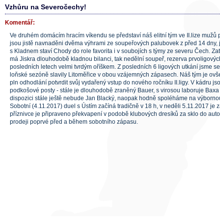
Vzhůru na Severočechy!
Komentář:
Ve druhém domácím hracím víkendu se představí náš elitní tým ve II.lize mužů 
jsou jistě navnaděni dvěma výhrami ze soupeřových palubovek z před 14 dny, j
s Kladnem staví Chody do role favorita i v soubojích s týmy ze severu Čech. Za
má Jiskra dlouhodobě kladnou bilanci, tak nedělní soupeř, rezerva prvoligových
posledních letech velmi tvrdým oříškem. Z posledních 6 ligových utkání jsme se
loňské sezóně slavily Litoměřice v obou vzájemných zápasech. Náš tým je ov
pln odhodlání potvrdit svůj vydařený vstup do nového ročníku II.ligy. V kádru j
podkošové posty - stále je dlouhodobě zraněný Bauer, s virosou laboruje Baxa a 
dispozici stále ještě nebude Jan Blacký, naopak hodně spoléháme na výbornou 
Sobotní (4.11.2017) duel s Ústím začíná tradičně v 18 h, v neděli 5.11.2017 je 
příznivce je připraveno překvapení v podobě klubových dresíků za sklo do auto
prodeji poprvé před a během sobotního zápasu.