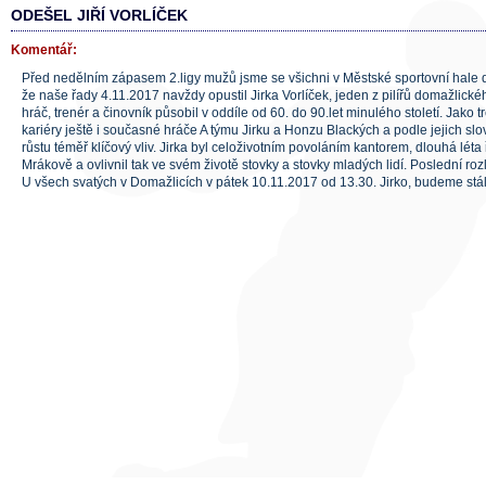
ODEŠEL JIŘÍ VORLÍČEK
Komentář:
Před nedělním zápasem 2.ligy mužů jsme se všichni v Městské sportovní hale 
že naše řady 4.11.2017 navždy opustil Jirka Vorlíček, jeden z pilířů domažlické
hráč, trenér a činovník působil v oddíle od 60. do 90.let minulého století. Jako t
kariéry ještě i současné hráče A týmu Jirku a Honzu Blackých a podle jejich slo
růstu téměř klíčový vliv. Jirka byl celoživotním povoláním kantorem, dlouhá léta 
Mrákově a ovlivnil tak ve svém životě stovky a stovky mladých lidí. Poslední ro
U všech svatých v Domažlicích v pátek 10.11.2017 od 13.30. Jirko, budeme stá