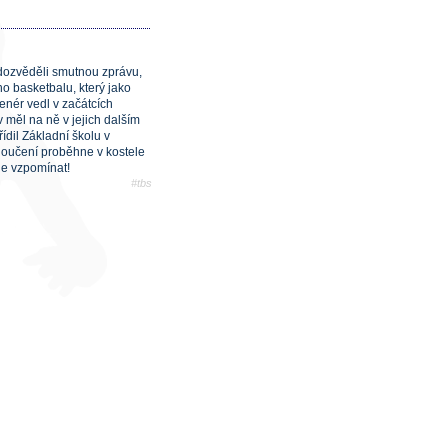
dozvěděli smutnou zprávu,
ho basketbalu, který jako
renér vedl v začátcích
v měl na ně v jejich dalším
řídil Základní školu v
zloučení proběhne v kostele
le vzpomínat!
#tbs