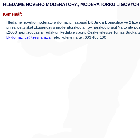
HLEDÁME NOVÉHO MODERÁTORA, MODERÁTORKU LIGOVÝCH
Komentář:
Hledáme nového moderátora domácích zápasů BK Jiskra Domažlice ve 2.lize m
příležitost získat zkušenosti s moderátorskou a novinářskou prací! Na tomto po
r.2003 např. současný redaktor Redakce sportu České televize Tomáš Budka. Z
bk.domazlice@seznam.cz
nebo volejte na tel. 603 483 100.