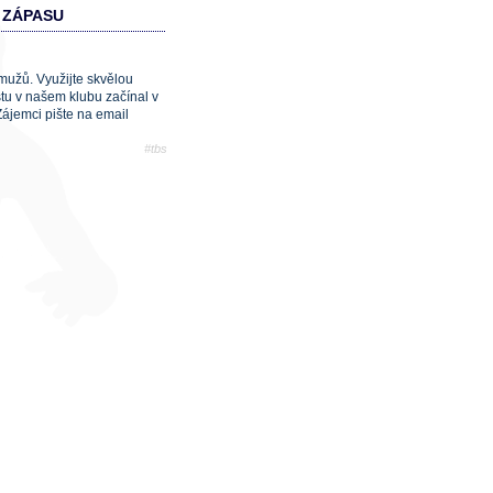
 ZÁPASU
užů. Využijte skvělou
stu v našem klubu začínal v
ájemci pište na email
#tbs