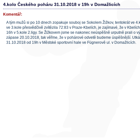
4.kolo Českého poháru 31.10.2018 v 19h v Domažlicích
Komentář:
A tým mužů si po 10 dnech zopakuje souboj se Sokolem Žižkov, tentokrát ve 4.
ve 3.kole přesvědčivě zvítězila 72:83 v Praze-Kbelích, je zajímavé, že v Kbelíc
16h v 5.kole 2.ligy. Se Žižkovem jsme se nakonec neúspěšně urputně prali o 
zápase 20.10.2018, tak věřme, že v pohárové odvetě budeme úspěšnější. Utkán
31.10.2018 od 19h v Městské sportovní hale ve Fügnerově ul. v Domažlicích.