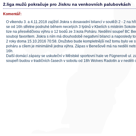
2.liga mužů pokračuje pro Jiskru na venkovních palubovkách
Komentář:
O víkendu 3. a 4.11.2018 zajíždí Jiskra s dosavadní bilancí v soutěži 2 - 2 na hř
se od 16h střetne podruhé během necelých 3 týdnů v Kbelích s místním Sokolem
lize na přesvědčivou výhru o 12 bodů ze 3.kola Poháru. Nedělní soupeř BC 
souboji favoritem. Jiskra s ním má dlouhodobě negativní bilanci a naposledy t
2 roky doma 15.10.2016 70:58. Družstvo bude kompletnější než tomu bylo ve s
poháru a cílem je minimálně jedna výhra. Zápas v Benešově má na neděli netr
16h.
Další domácí zápasy se uskuteční v Městské sportovní hale ve Fügnerově ul. z
soupeři budou v tradičních časech v sobotu od 18h Wolves Radotín a v neděli 