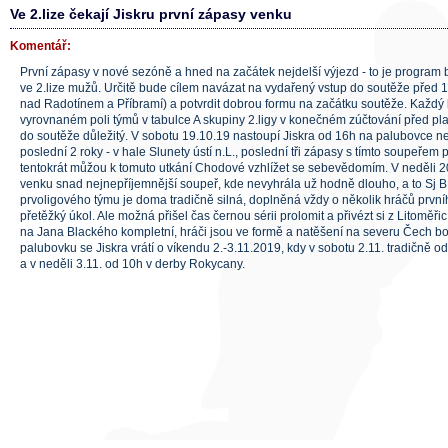
Ve 2.lize čekají Jiskru první zápasy venku
Komentář:
První zápasy v nové sezóně a hned na začátek nejdelší výjezd - to je program b
ve 2.lize mužů. Určitě bude cílem navázat na vydařený vstup do soutěže před 
nad Radotínem a Příbramí) a potvrdit dobrou formu na začátku soutěže. Každý 
vyrovnaném poli týmů v tabulce A skupiny 2.ligy v konečném zúčtování před play-o
do soutěže důležitý. V sobotu 19.10.19 nastoupí Jiskra od 16h na palubovce n
poslední 2 roky - v hale Slunety ústí n.L., poslední tři zápasy s tímto soupeřem př
tentokrát můžou k tomuto utkání Chodové vzhlížet se sebevědomím. V neděli 2
venku snad nejnepříjemnější soupeř, kde nevyhrála už hodně dlouho, a to Sj 
prvoligového týmu je doma tradičně silná, doplněná vždy o několik hráčů první
přetěžký úkol. Ale možná přišel čas černou sérii prolomit a přivézt si z Litoměři
na Jana Blackého kompletní, hráči jsou ve formě a natěšení na severu Čech b
palubovku se Jiskra vrátí o víkendu 2.-3.11.2019, kdy v sobotu 2.11. tradičně 
a v neděli 3.11. od 10h v derby Rokycany.