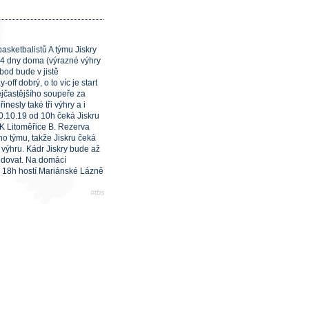
asketbalistů A týmu Jiskry
14 dny doma (výrazné výhry
bod bude v jistě
ff dobrý, o to víc je start
ejčastějšího soupeře za
inesly také tři výhry a i
0.10.19 od 10h čeká Jiskru
BK Litoměřice B. Rezerva
ho týmu, takže Jiskru čeká
c výhru. Kádr Jiskry bude až
odovat. Na domácí
od 18h hostí Mariánské Lázně
#tbs