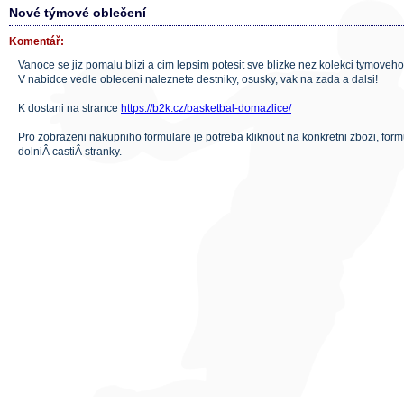
Nové týmové oblečení
Komentář:
Vanoce se jiz pomalu blizi a cim lepsim potesit sve blizke nez kolekci tymoveh
V nabidce vedle obleceni naleznete destniky, osusky, vak na zada a dalsi!
K dostani na strance
https://b2k.cz/basketbal-domazlice/
Pro zobrazeni nakupniho formulare je potreba kliknout na konkretni zbozi, formu
dolniÂ castiÂ stranky.