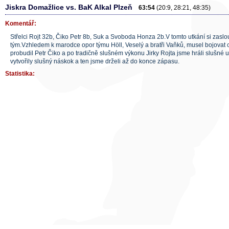
Jiskra Domažlice vs. BaK Alkal Plzeň
63:54
(20:9, 28:21, 48:35)
Komentář:
Střelci Rojt 32b, Čiko Petr 8b, Suk a Svoboda Honza 2b.V tomto utkání si zaslo
tým.Vzhledem k marodce opor týmu Höll, Veselý a bratři Vaňků, musel bojovat
probudil Petr Čiko a po tradičně slušném výkonu Jirky Rojta jsme hráli slušné ut
vytvořily slušný náskok a ten jsme drželi až do konce zápasu.
Statistika: