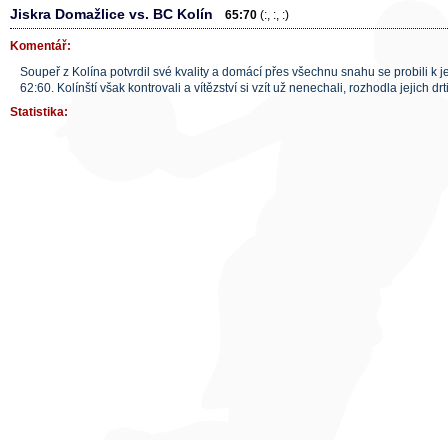
Jiskra Domažlice vs. BC Kolín
65:70
(:, :, :)
Komentář:
Soupeř z Kolína potvrdil své kvality a domácí přes všechnu snahu se probili k
62:60. Kolínští však kontrovali a vítězství si vzít už nenechali, rozhodla jejich 
Statistika: