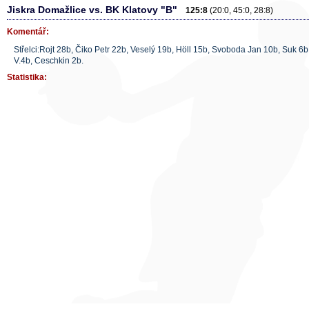
Jiskra Domažlice vs. BK Klatovy "B"
125:8
(20:0, 45:0, 28:8)
Komentář:
Střelci:Rojt 28b, Čiko Petr 22b, Veselý 19b, Höll 15b, Svoboda Jan 10b, Suk 6b
V.4b, Ceschkin 2b.
Statistika: