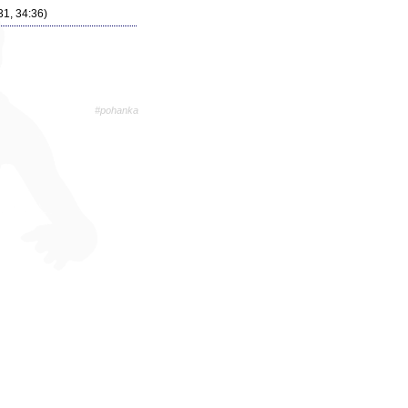
31, 34:36)
#pohanka