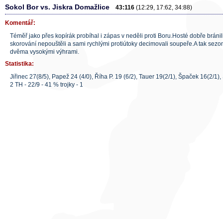
Sokol Bor vs. Jiskra Domažlice
43:116
(12:29, 17:62, 34:88)
Komentář:
Téměř jako přes kopírák probíhal i zápas v neděli proti Boru.Hosté dobře bránili
skorování nepouštěli a sami rychlými protiútoky decimovali soupeře.A tak sezon
dvěma vysokými výhrami.
Statistika:
Jiřinec 27(8/5), Papež 24 (4/0), Říha P. 19 (6/2), Tauer 19(2/1), Špaček 16(2/1),
2 TH - 22/9 - 41 % trojky - 1