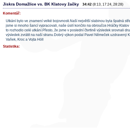
Jiskra Domažlice vs. BK Klatovy žačky
34:42
(8:13, 17:24, 28:28)
Komentář:
Utkání bylo ve znamení velké bojovnosti.Naší největší slabinou byla špatná stř
jsme si mnoho šancí vypracovali, naše úsilí končilo na obroučce.Hráčky Klatov 
to rozhodlo celé utkání.Přesto, že jsme v poslední čtvrtině výsledek srovnali 
výsledek zvrátit na naší stranu.Dobrý výkon podal Pavel Němeček uzdravený 
Vaňek, Kroc a Vojta Höll
Statistika: