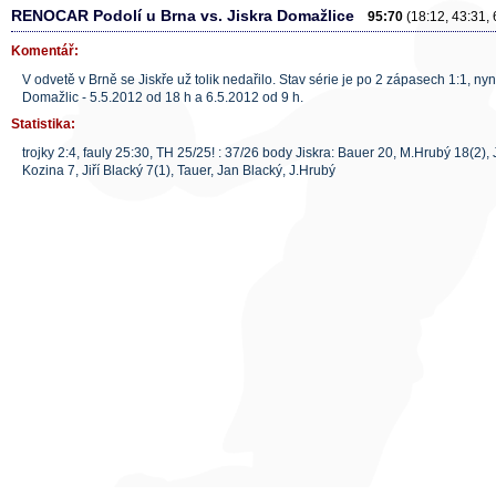
RENOCAR Podolí u Brna vs. Jiskra Domažlice
95:70
(18:12, 43:31, 
Komentář:
V odvetě v Brně se Jiskře už tolik nedařilo. Stav série je po 2 zápasech 1:1, ny
Domažlic - 5.5.2012 od 18 h a 6.5.2012 od 9 h.
Statistika:
trojky 2:4, fauly 25:30, TH 25/25! : 37/26 body Jiskra: Bauer 20, M.Hrubý 18(2), J
Kozina 7, Jiří Blacký 7(1), Tauer, Jan Blacký, J.Hrubý