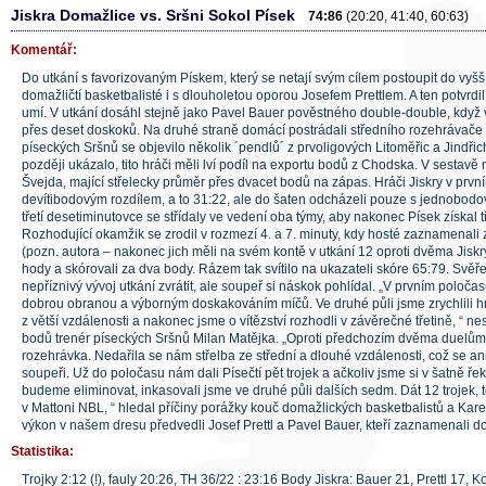
Jiskra Domažlice vs. Sršni Sokol Písek
74:86
(20:20, 41:40, 60:63)
Komentář:
Do utkání s favorizovaným Pískem, který se netají svým cílem postoupit do vyšší
domažličtí basketbalisté i s dlouholetou oporou Josefem Prettlem. A ten potvrdil
umí. V utkání dosáhl stejně jako Pavel Bauer pověstného double-double, když 
přes deset doskoků. Na druhé straně domácí postrádali středního rozehrávače 
píseckých Sršnů se objevilo několik ´pendlů´ z prvoligových Litoměřic a Jindři
později ukázalo, tito hráči měli lví podíl na exportu bodů z Chodska. V sestav
Švejda, mající střelecky průměr přes dvacet bodů na zápas. Hráči Jiskry v prvn
devítibodovým rozdílem, a to 31:22, ale do šaten odcházeli pouze s jednobo
třetí desetiminutovce se střídaly ve vedení oba týmy, aby nakonec Písek získal 
Rozhodující okamžik se zrodil v rozmezí 4. a 7. minuty, kdy hosté zaznamenali
(pozn. autora – nakonec jich měli na svém kontě v utkání 12 oproti dvěma Jiskry!!
hody a skórovali za dva body. Rázem tak svítilo na ukazateli skóre 65:79. Svěře
nepříznivý vývoj utkání zvrátit, ale soupeř si náskok pohlídal. „V prvním poločasu
dobrou obranou a výborným doskakováním míčů. Ve druhé půli jsme zrychlili hr
z větší vzdálenosti a nakonec jsme o vítězství rozhodli v závěrečné třetině, “ n
bodů trenér píseckých Sršnů Milan Matějka. „Oproti předchozím dvěma duelům 
rozehrávka. Nedařila se nám střelba ze střední a dlouhé vzdálenosti, což se an
soupeři. Už do poločasu nám dali Písečtí pět trojek a ačkoliv jsme si v šatně řekli
budeme eliminovat, inkasovali jsme ve druhé půli dalších sedm. Dát 12 trojek, 
v Mattoni NBL, “ hledal příčiny porážky kouč domažlických basketbalistů a Karel
výkon v našem dresu předvedli Josef Prettl a Pavel Bauer, kteří zaznamenali d
Statistika:
Trojky 2:12 (!), fauly 20:26, TH 36/22 : 23:16 Body Jiskra: Bauer 21, Prettl 17, Ko