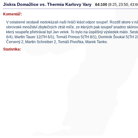
Jiskra Domažlice vs. Thermia Karlovy Vary
64:100
(8:25, 23:50, 43:6
Komentář:
V oslabené sestavě nedokázali naši hráči klást odpor soupeř. Rozdíl skore v n
obrovské množství zbytečných ztrát míče, ze kterých pak soupeř snadno skórov
který soupeře přehrával byl Jan velek. To bylo na úspěšný výsledek málo. Ses
6/4), Martin Tauer 12(TH 6/1), Tomáš Primus 5(TH 8/1), Dominik Šoukal 5(TH 2/
Červený 2, Martin Schreiber 2, Tomáš Pivoňka, Marek Tanko.
Statistika: