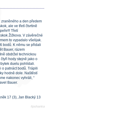
bez zraněného a den předem
k, ale ve třetí čtvrtině
eře!!! Třetí
áskok Žižkova. V závěrečné
ýmem to vypadalo všelijak.
 6 bodů. K němu se přidali
pět Bauer, rázem
edně obdržel technickou
 čtyři hody stejně jako o
zbytek duelu pohlídali.
i o patnáct bodů. Trápili
cky hodně dole. Naštěstí
sme nakonec vyhráli, “
avel Bauer.
Vaněk 17 (3), Jan Blacký 13
#pohanka