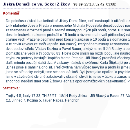
Jiskra Domažlice vs. Sokol Žižkov
98:89
(27:18, 52:42, 63:68)
Komentář:
Do poločasu získali basketbalisté Jiskry Domažlice, kteří nastoupili k utkání 
tolik platného Josefa Prettla a nemocného Michala Podestáta desetibodový násko
zaznamenali v rozmezí první a sedmé minuty pouhých pět bodů, oproti 18ti soup
desetiminutovku nakonec prohráli o 15 bodů a rázem dotahovali pětibodový n
čtvrtině vedli Pražené pět minut před koncem zápasu o 10 bodů a s domácím t
V té chvíli zavelel ke zteči kapitán Jan Blacký, který během minuty zaznamenal
dvoubodoví střelci Václav Kozina a Pavel Bauer, a když se trefil Jiří Blacký a o
Domažličané vedli o tři body 86:83. Hosté poté snížili na rozdíl bodu, ale násl
chybu za protesty hostující kapitán Martin Peterka. Jiří Blacký proměnil všechny
další minutu později další dva. A získaný náskok si svěřenci Karla Štípka již po 
„Dnes jsme si sáhli na dno sil. Třetí čtvrtina nám vůbec nevyšla a prohráli jsme j
jsme se střelecky, nebyli jsme schopni dát koš. Byli jsme jako opaření a psychi
jsme v závěrečné čtvrtině zabojovali v obraně, chytili jsme se v útoku a zápas j
zhodnotil nedělní duel proti Žižkovu jedna z opor domažlických basketbalistů P
Statistika:
Trojky 4:5, fauly 17:33, TH 35/27 : 18/14 Body Jiskra - Jiří Blacký a Bauer 27, 
(1), Jiřinec 7, Kozina 5, Tauer, Papež, Hendrich