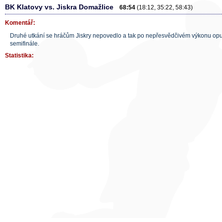
BK Klatovy vs. Jiskra Domažlice
68:54
(18:12, 35:22, 58:43)
Komentář:
Druhé utkání se hráčům Jiskry nepovedlo a tak po nepřesvědčivém výkonu opust
semifinále.
Statistika: