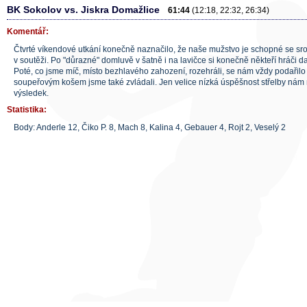
BK Sokolov vs. Jiskra Domažlice
61:44
(12:18, 22:32, 26:34)
Komentář:
Čtvrté víkendové utkání konečně naznačilo, že naše mužstvo je schopné se sro
v soutěži. Po "důrazné" domluvě v šatně i na lavičce si konečně někteří hráči dal
Poté, co jsme míč, místo bezhlavého zahození, rozehráli, se nám vždy podařilo
soupeřovým košem jsme také zvládali. Jen velice nízká úspěšnost střelby nám n
výsledek.
Statistika:
Body: Anderle 12, Čiko P. 8, Mach 8, Kalina 4, Gebauer 4, Rojt 2, Veselý 2