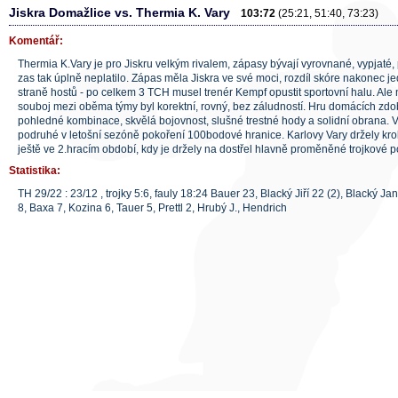
Jiskra Domažlice vs. Thermia K. Vary
103:72
(25:21, 51:40, 73:23)
Komentář:
Thermia K.Vary je pro Jiskru velkým rivalem, zápasy bývají vyrovnané, vypjaté, 
zas tak úplně neplatilo. Zápas měla Jiskra ve své moci, rozdíl skóre nakonec
straně hostů - po celkem 3 TCH musel trenér Kempf opustit sportovní halu. Ale
souboj mezi oběma týmy byl korektní, rovný, bez záludností. Hru domácích zdobil
pohledné kombinace, skvělá bojovnost, slušné trestné hody a solidní obrana.
podruhé v letošní sezóně pokoření 100bodové hranice. Karlovy Vary držely krok
ještě ve 2.hracím období, kdy je držely na dostřel hlavně proměněné trojkové p
Statistika:
TH 29/22 : 23/12 , trojky 5:6, fauly 18:24 Bauer 23, Blacký Jiří 22 (2), Blacký Jan
8, Baxa 7, Kozina 6, Tauer 5, Prettl 2, Hrubý J., Hendrich