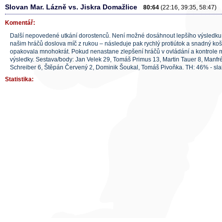
Slovan Mar. Lázně vs. Jiskra Domažlice
80:64
(22:16, 39:35, 58:47)
Komentář:
Další nepovedené utkání dorostenců. Není možné dosáhnout lepšího výsledku
našim hráčů doslova míč z rukou – následuje pak rychlý protiútok a snadný koš
opakovala mnohokrát. Pokud nenastane zlepšení hráčů v ovládání a kontrole m
výsledky. Sestava/body: Jan Velek 29, Tomáš Primus 13, Martin Tauer 8, Manfré
Schreiber 6, Štěpán Červený 2, Dominik Šoukal, Tomáš Pivoňka. TH: 46% - sl
Statistika: