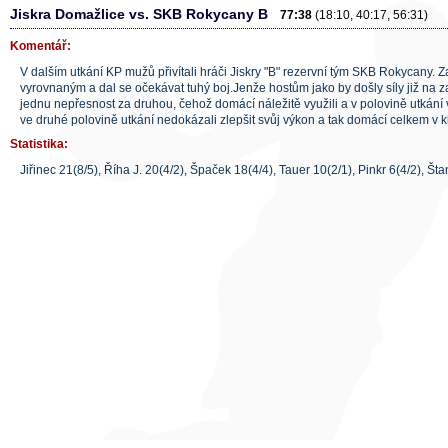
Jiskra Domažlice vs. SKB Rokycany B
77:38
(18:10, 40:17, 56:31)
Komentář:
V dalším utkání KP mužů přivítali hráči Jiskry "B" rezervní tým SKB Rokycany. Z
vyrovnaným a dal se očekávat tuhý boj.Jenže hostům jako by došly síly již na za
jednu nepřesnost za druhou, čehož domácí náležitě využili a v polovině utkání 
ve druhé polovině utkání nedokázali zlepšit svůj výkon a tak domácí celkem v kli
Statistika:
Jiřinec 21(8/5), Říha J. 20(4/2), Špaček 18(4/4), Tauer 10(2/1), Pinkr 6(4/2), Šta