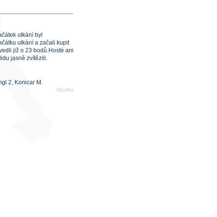
ačátek utkání byl
čátku utkání a začali kupit
vedli již o 23 bodů.Hosté ani
du jasně zvítězili.
ngl 2, Konicar M.
#budka