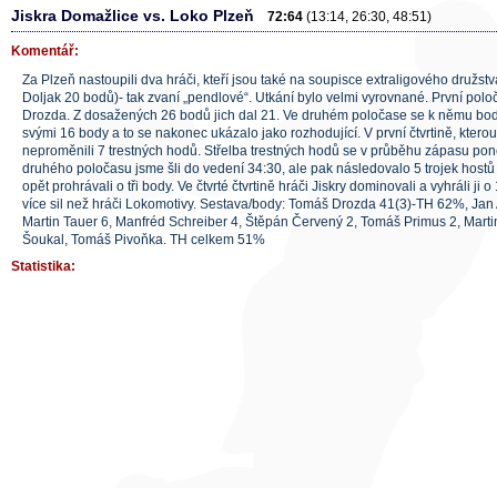
Jiskra Domažlice vs. Loko Plzeň
72:64
(13:14, 26:30, 48:51)
Komentář:
Za Plzeň nastoupili dva hráči, kteří jsou také na soupisce extraligového družs
Doljak 20 bodů)- tak zvaní „pendlové“. Utkání bylo velmi vyrovnané. První polo
Drozda. Z dosažených 26 bodů jich dal 21. Ve druhém poločase se k němu bod
svými 16 body a to se nakonec ukázalo jako rozhodující. V první čtvrtině, ktero
neproměnili 7 trestných hodů. Střelba trestných hodů se v průběhu zápasu pon
druhého poločasu jsme šli do vedení 34:30, ale pak následovalo 5 trojek hostů 
opět prohrávali o tři body. Ve čtvrté čtvrtině hráči Jiskry dominovali a vyhráli j
více sil než hráči Lokomotivy. Sestava/body: Tomáš Drozda 41(3)-TH 62%, Jan 
Martin Tauer 6, Manfréd Schreiber 4, Štěpán Červený 2, Tomáš Primus 2, Marti
Šoukal, Tomáš Pivoňka. TH celkem 51%
Statistika: