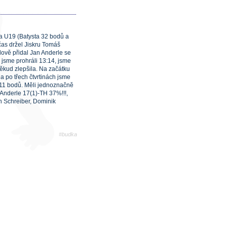
tva U19 (Batysta 32 bodů a
čas držel Jiskru Tomáš
ově přidal Jan Anderle se
u jsme prohráli 13:14, jsme
ěkud zlepšila. Na začátku
a po třech čtvrtinách jsme
i o 11 bodů. Měli jednoznačně
Anderle 17(1)-TH 37%!!!,
n Schreiber, Dominik
#budka