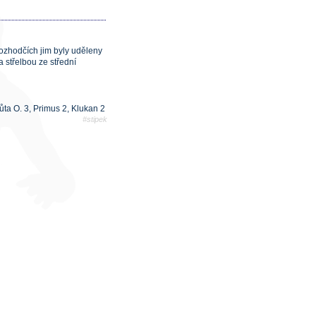
ozhodčích jim byly uděleny
 střelbou ze střední
ůta O. 3, Primus 2, Klukan 2
#stipek