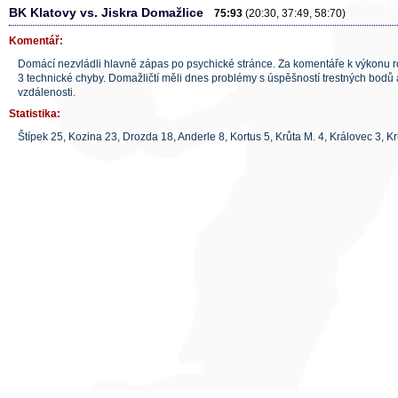
BK Klatovy vs. Jiskra Domažlice
75:93
(20:30, 37:49, 58:70)
Komentář:
Domácí nezvládli hlavně zápas po psychické stránce. Za komentáře k výkonu r
3 technické chyby. Domažličtí měli dnes problémy s úspěšností trestných bodů a
vzdálenosti.
Statistika:
Štípek 25, Kozina 23, Drozda 18, Anderle 8, Kortus 5, Krůta M. 4, Královec 3, Kr