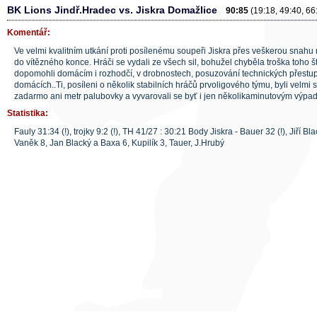
BK Lions Jindř.Hradec vs. Jiskra Domažlice
90:85
(19:18, 49:40, 66
Komentář:
Ve velmi kvalitním utkání proti posílenému soupeři Jiskra přes veškerou snahu
do vítězného konce. Hráči se vydali ze všech sil, bohužel chyběla troška toho št
dopomohli domácím i rozhodčí, v drobnostech, posuzování technických přestupk
domácích..Ti, posíleni o několik stabilních hráčů prvoligového týmu, byli velmi
zadarmo ani metr palubovky a vyvarovali se byť i jen několikaminutovým výpa
Statistika:
Fauly 31:34 (!), trojky 9:2 (!), TH 41/27 : 30:21 Body Jiskra - Bauer 32 (!), Jiří B
Vaněk 8, Jan Blacký a Baxa 6, Kupilík 3, Tauer, J.Hrubý