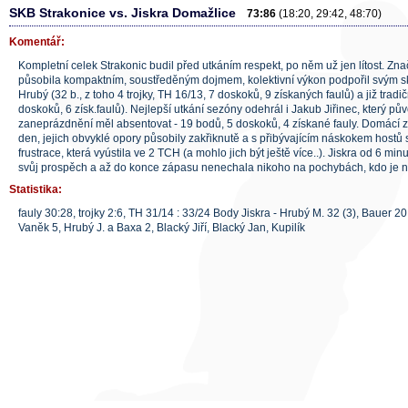
SKB Strakonice vs. Jiskra Domažlice
73:86
(18:20, 29:42, 48:70)
Komentář:
Kompletní celek Strakonic budil před utkáním respekt, po něm už jen lítost. Zn
působila kompaktním, soustředěným dojmem, kolektivní výkon podpořil svým s
Hrubý (32 b., z toho 4 trojky, TH 16/13, 7 doskoků, 9 získaných faulů) a již trad
doskoků, 6 získ.faulů). Nejlepší utkání sezóny odehrál i Jakub Jiřinec, který pů
zaneprázdnění měl absentovat - 19 bodů, 5 doskoků, 4 získané fauly. Domácí z
den, jejich obvyklé opory působily zakřiknutě a s přibývajícím náskokem hostů s
frustrace, která vyústila ve 2 TCH (a mohlo jich být ještě více..). Jiskra od 6 mi
svůj prospěch a až do konce zápasu nenechala nikoho na pochybách, kdo je 
Statistika:
fauly 30:28, trojky 2:6, TH 31/14 : 33/24 Body Jiskra - Hrubý M. 32 (3), Bauer 20, 
Vaněk 5, Hrubý J. a Baxa 2, Blacký Jiří, Blacký Jan, Kupilík