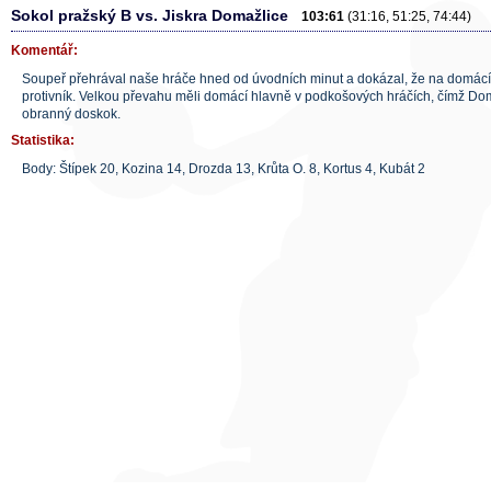
Sokol pražský B vs. Jiskra Domažlice
103:61
(31:16, 51:25, 74:44)
Komentář:
Soupeř přehrával naše hráče hned od úvodních minut a dokázal, že na domácí 
protivník. Velkou převahu měli domácí hlavně v podkošových hráčích, čímž Do
obranný doskok.
Statistika:
Body: Štípek 20, Kozina 14, Drozda 13, Krůta O. 8, Kortus 4, Kubát 2