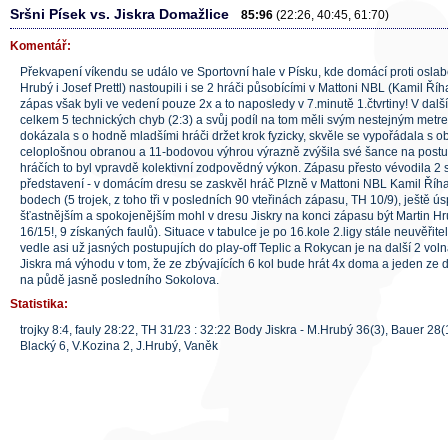
Sršni Písek vs. Jiskra Domažlice
85:96
(22:26, 40:45, 61:70)
Komentář:
Překvapení víkendu se událo ve Sportovní hale v Písku, kde domácí proti oslab
Hrubý i Josef Prettl) nastoupili i se 2 hráči působícími v Mattoni NBL (Kamil Říh
zápas však byli ve vedení pouze 2x a to naposledy v 7.minutě 1.čtvrtiny! V dal
celkem 5 technických chyb (2:3) a svůj podíl na tom měli svým nestejným metrem
dokázala s o hodně mladšími hráči držet krok fyzicky, skvěle se vypořádala s
celoplošnou obranou a 11-bodovou výhrou výrazně zvýšila své šance na postup
hráčích to byl vpravdě kolektivní zodpovědný výkon. Zápasu přesto vévodila 2 s
představení - v domácím dresu se zaskvěl hráč Plzně v Mattoni NBL Kamil Říha,
bodech (5 trojek, z toho tři v posledních 90 vteřinách zápasu, TH 10/9), ještě 
šťastnějším a spokojenějším mohl v dresu Jiskry na konci zápasu být Martin Hru
16/15!, 9 získaných faulů). Situace v tabulce je po 16.kole 2.ligy stále neuvěři
vedle asi už jasných postupujích do play-off Teplic a Rokycan je na další 2 voln
Jiskra má výhodu v tom, že ze zbývajících 6 kol bude hrát 4x doma a jeden ze
na půdě jasně posledního Sokolova.
Statistika:
trojky 8:4, fauly 28:22, TH 31/23 : 32:22 Body Jiskra - M.Hrubý 36(3), Bauer 28(1
Blacký 6, V.Kozina 2, J.Hrubý, Vaněk