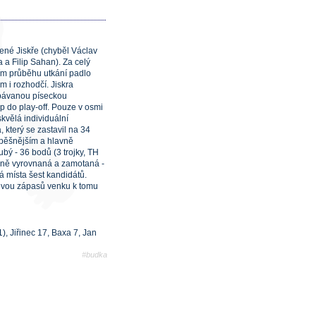
ené Jiskře (chyběl Václav
a a Filip Sahan). Za celý
ším průběhu utkání padlo
 i rozhodčí. Jiskra
 obávanou píseckou
 do play-off. Pouze v osmi
kvělá individuální
 který se zastavil na 34
úspěšnějším a hlavně
bý - 36 bodů (3 trojky, TH
telně vyrovnaná a zamotaná -
á místa šest kandidátů.
 dvou zápasů venku k tomu
), Jiřinec 17, Baxa 7, Jan
#budka