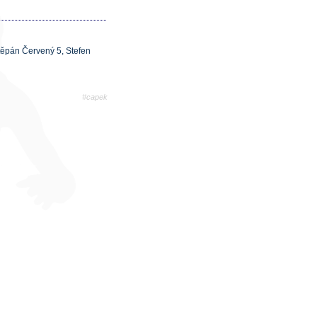
těpán Červený 5, Stefen
#capek