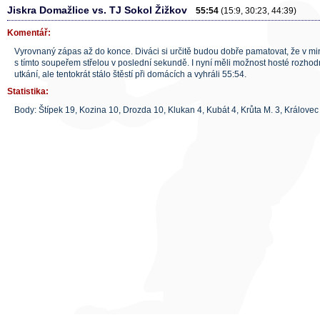
Jiskra Domažlice vs. TJ Sokol Žižkov
55:54
(15:9, 30:23, 44:39)
Komentář:
Vyrovnaný zápas až do konce. Diváci si určitě budou dobře pamatovat, že v mi
s tímto soupeřem střelou v poslední sekundě. I nyní měli možnost hosté rozhod
utkání, ale tentokrát stálo štěstí při domácích a vyhráli 55:54.
Statistika:
Body: Štípek 19, Kozina 10, Drozda 10, Klukan 4, Kubát 4, Krůta M. 3, Královec 